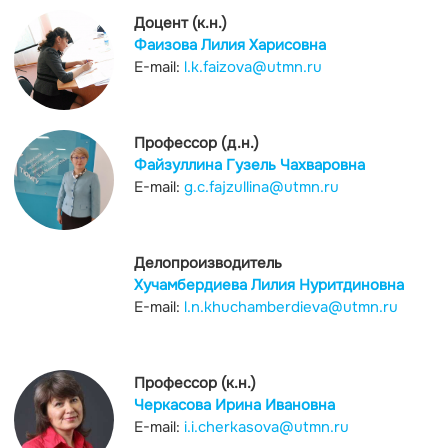
Доцент (к.н.)
Фаизова Лилия Харисовна
E-mail:
l.k.faizova@utmn.ru
Профессор (д.н.)
Файзуллина Гузель Чахваровна
E-mail:
g.c.fajzullina@utmn.ru
Делопроизводитель
Хучамбердиева Лилия Нуритдиновна
E-mail:
l.n.khuchamberdieva@utmn.ru
Профессор (к.н.)
Черкасова Ирина Ивановна
E-mail:
i.i.cherkasova@utmn.ru