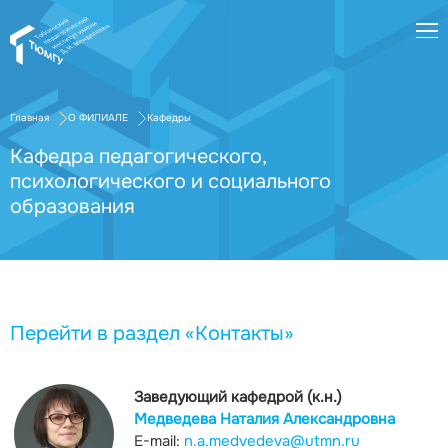
Главная
О ФИЛИАЛЕ
Кафедры
Кафедра педагогического,
психологического и социального
образования
Перейти в раздел «Контакты»
Заведующий кафедрой (к.н.)
Медведева Наталия Александровна
E-mail:
n.a.medvedeva@utmn.ru