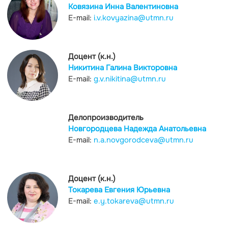
Ковязина Инна Валентиновна
E-mail:
i.v.kovyazina@utmn.ru
Доцент (к.н.)
Никитина Галина Викторовна
E-mail:
g.v.nikitina@utmn.ru
Делопроизводитель
Новгородцева Надежда Анатольевна
E-mail:
n.a.novgorodceva@utmn.ru
Доцент (к.н.)
Токарева Евгения Юрьевна
E-mail:
e.y.tokareva@utmn.ru