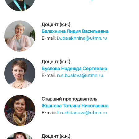
Доцент (к.н.)
Балахнина Лидия Васильевна
E-mail:
l.v.balakhnina@utmn.ru
Доцент (к.н.)
Буслова Надежда Сергеевна
E-mail:
n.s.buslova@utmn.ru
Старший преподаватель
Жданова Татьяна Николаевна
E-mail:
t.n.zhdanova@utmn.ru
Доцент (к.н.)